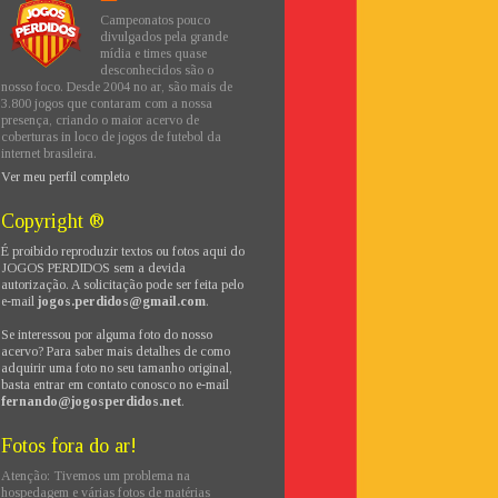
Campeonatos pouco
divulgados pela grande
mídia e times quase
desconhecidos são o
nosso foco. Desde 2004 no ar, são mais de
3.800 jogos que contaram com a nossa
presença, criando o maior acervo de
coberturas in loco de jogos de futebol da
internet brasileira.
Ver meu perfil completo
Copyright ®
É proibido reproduzir textos ou fotos aqui do
JOGOS PERDIDOS sem a devida
autorização. A solicitação pode ser feita pelo
e-mail
jogos.perdidos@gmail.com
.
Se interessou por alguma foto do nosso
acervo? Para saber mais detalhes de como
adquirir uma foto no seu tamanho original,
basta entrar em contato conosco no e-mail
fernando@jogosperdidos.net
.
Fotos fora do ar!
Atenção: Tivemos um problema na
hospedagem e várias fotos de matérias