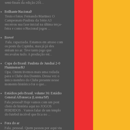
semi-finais da edição 201...
Brilhante Nacional!
Texto e fotos: Fernando Martinez O
Campeonato Paulista da Série A3
encerrou sua fase inicial na última terça-
feira e como o Nacional jogou ...
Breve!
Fala, rapaziada. Estamos em atraso com
os posts da Copinha, mas já já eles
entram no ar. Teve tanto jogo que
encavalou tudo. A produção est...
Copa do Brasil: Paulista de Jundiaí 2-0
Fluminense/RJ
Opa, Ontem tivemos mais uma rodada
para o Clube dos Doentes. Dessa vez o
único membro do Clube presente nesse
momento histórico foi o que...
Estádios pelo Brasil, volume 36: Estádio
General Affonseca (Lorena/SP)
Fala pessoal! Hoje vamos com um post
cheio de história aqui no JOGOS
PERDIDOS . Vamos falar de um templo
do futebol incrível que fica no ...
Fora do ar
Fala, pessoal. Quem passou por aqui viu