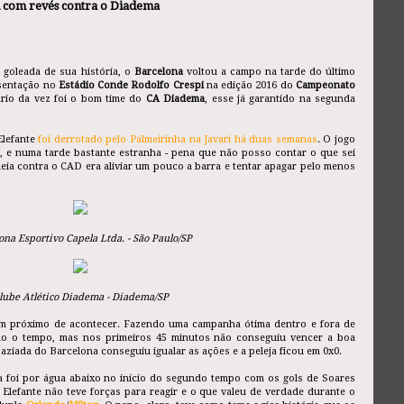
i com revés contra o Diadema
goleada de sua história, o
Barcelona
voltou a campo na tarde do último
esentação no
Estádio Conde Rodolfo Crespi
na edição 2016 do
Campeonato
ário da vez foi o bom time do
CA Diadema
, esse já garantido na segunda
Elefante
foi derrotado pelo Palmeirinha na Javari há duas semanas
. O jogo
a, e numa tarde bastante estranha - pena que não posso contar o que sei
ideia contra o CAD era aliviar um pouco a barra e tentar apagar pelo menos
ona Esportivo Capela Ltda. - São Paulo/SP
lube Atlético Diadema - Diadema/SP
em próximo de acontecer. Fazendo uma campanha ótima dentro e fora de
do o tempo, mas nos primeiros 45 minutos não conseguiu vencer a boa
aziada do Barcelona conseguiu igualar as ações e a peleja ficou em 0x0.
a foi por água abaixo no início do segundo tempo com os gols de Soares
 Elefante não teve forças para reagir e o que valeu de verdade durante o