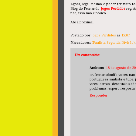
Agora, legal mesmo é poder ter visto t
Blog do Fernando
Jogos Perdidos
regist
não, isso não é pouco.
Até a próxima!
Postado por
Jogos Perdidos
às
15:07
Marcadores:
(Paulista Segunda Divisão)
Um comentário:
Anônimo
18 de agosto de 20
sr. fernansdmdfo voces nao 
portuguesa santista e tupa 
vices esrtao desatuakuzad
problemas. espero resposta u
Responder