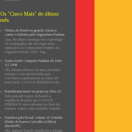
Os "Cinco Mais" do último
mês
Vitória do Bernô no grande clássico
contra o Palestra pela Segundona Paulista
Opa, No último domingo tive o privilégio
de acompanhar um dos jogos mais
esperados do Campeonato Paulista da
Segunda Divisão 2010 . Seg...
Santo André Campeão Paulista da Série
A2 2008
Olá, Mesmo debaixo de uma chuvinha
irritante e com um friozinho que
convidava a permanecer na cama até
mais tarde, o JOGOS PERDIDOS não ...
Bandeirante morre na praia na Série A2
Fala pessoal! Agora, fechando a
sequência de posts que o JOGOS
PERDIDOS esteve presente no final-de-
semana, vamos com a partida vesperti...
Estádios pelo Brasil, volume 15: Estádio
Eládio de Barros Carvalho (Aflitos)
(Recife/PE)
Olá, amigos! Dando sequência à trilogia