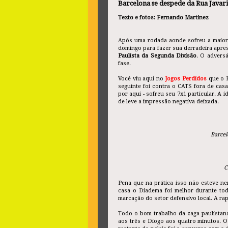
Barcelona se despede da Rua Javar
Texto e fotos: Fernando Martinez
Após uma rodada aonde sofreu a maior 
domingo para fazer sua derradeira apr
Paulista da Segunda Divisão
. O advers
fase.
Você viu aqui no
Jogos Perdidos
que o 
seguinte foi contra o CATS fora de cas
por aqui - sofreu seu 7x1 particular. A 
de leve a impressão negativa deixada.
Barcel
C
Pena que na prática isso não esteve n
casa o Diadema foi melhor durante to
marcação do setor defensivo local. A rap
Todo o bom trabalho da zaga paulistan
aos três e Diogo aos quatro minutos. O