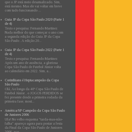
que o JP está meio desatualizado. Sim,
está mesmo. Mas ele vai voltar em breve
com tudo funcionando ...
Guia JP da Copa São Paulo 2020 (Parte 1
de 4)
Texto e pesquisa: Fernando Martinez
Nada melhor do que começar o ano com
a segunda edição do Guia JP da Copa
São Paulo . A edição 20...
Guia JP da Copa São Paulo 2022 (Parte 1
de 4)
Texto e pesquisa: Fernando Martinez
Após um ano de ausência, a gloriosa
Copa São Paulo de Futebol Júnior volta
ao calendário em 2022. Sim, a...
Corinthians é Heptacampeão da Copa
São Paulo
Olá, Ao longo da 40ª Copa São Paulo de
Futebol Júnior , o JOGOS PERDIDOS se
fez presente desde a primeira rodada da
primeira fase, most...
América/SP Campeão da Copa São Paulo
de Juniores 2006
Ufa! No velho esquema "tarda-mas-não-
falha" apareço agora para postar a festa
da Final da Copa São Paulo de Juniores
2006, aco...