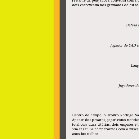
restante da peleja foi a conversa com a 
dois escreveram nos gramados do estado
Defesa 
Jogador do CAD e
Lança
Jogadores do
Dentro de campo, o árbitro Rodrigo S
Apesar dos pesares, jogar como mandant
total com duas vitórias, dois empates e
"em casa". Se compararmos com o míser
anos-luz melhor.