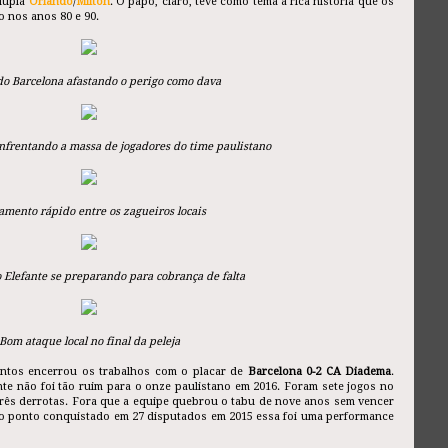
dupla
Orlando
/
Mílton
. O papo, claro, teve como tema a rica história que os
 nos anos 80 e 90.
do Barcelona afastando o perigo como dava
nfrentando a massa de jogadores do time paulistano
mento rápido entre os zagueiros locais
 Elefante se preparando para cobrança de falta
Bom ataque local no final da peleja
antos encerrou os trabalhos com o placar de
Barcelona 0-2 CA Diadema
.
e não foi tão ruim para o onze paulistano em 2016. Foram sete jogos no
 três derrotas. Fora que a equipe quebrou o tabu de nove anos sem vencer
o ponto conquistado em 27 disputados em 2015 essa foi uma performance