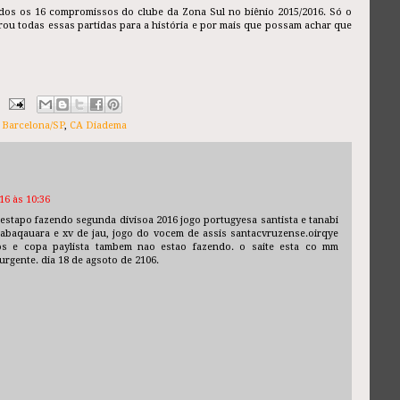
odos os 16 compromissos do clube da Zona Sul no biênio 2015/2016. Só o
rou todas essas partidas para a história e por mais que possam achar que
,
Barcelona/SP
,
CA Diadema
16 às 10:36
estapo fazendo segunda divisoa 2016 jogo portugyesa santista e tanabi
jabaqauara e xv de jau, jogo do vocem de assis santacvruzense.oirqye
os e copa paylista tambem nao estao fazendo. o saite esta co mm
rgente. dia 18 de agsoto de 2106.