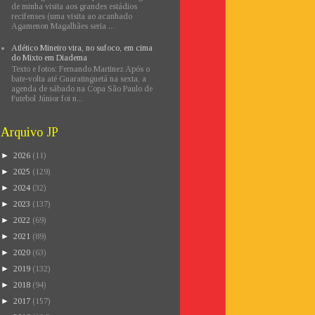
de minha visita aos grandes estádios
recifenses (uma visita ao acanhado
Agamenon Magalhães seria ...
Atlético Mineiro vira, no sufoco, em cima
do Mixto em Diadema
Texto e fotos: Fernando Martinez Após o
bate-volta até Guaratinguetá na sexta, a
agenda de sábado na Copa São Paulo de
Futebol Júnior foi n...
Arquivo JP
►
2026
(11)
►
2025
(129)
►
2024
(32)
►
2023
(137)
►
2022
(69)
►
2021
(89)
►
2020
(63)
►
2019
(132)
►
2018
(94)
►
2017
(157)