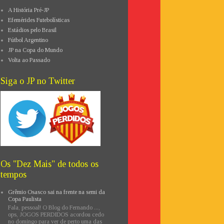
A História Pré-JP
Efemérides Futebolísticas
Estádios pelo Brasil
Fútbol Argentino
JP na Copa do Mundo
Volta ao Passado
Siga o JP no Twitter
Os "Dez Mais" de todos os
tempos
Grêmio Osasco sai na frente na semi da
Copa Paulista
Fala, pessoal! O Blog do Fernando ...,
ops, JOGOS PERDIDOS acordou cedo
no domingo para ver de perto uma das